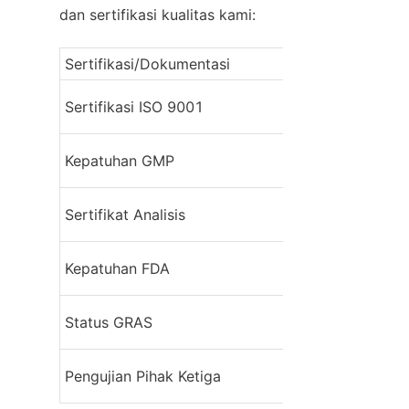
dan sertifikasi kualitas kami:
Sertifikasi/Dokumentasi
Deskripsi
Sertifikasi sist
Sertifikasi ISO 9001
mutu
Kepatuhan GMP
Praktik Manufak
Hasil pengujian 
Sertifikat Analisis
terperinci
Kepatuhan terhad
Kepatuhan FDA
FDA
Status GRAS
Status Umum Di
Pengujian labora
Pengujian Pihak Ketiga
independen