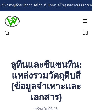
ี่ยวชาญด้านบริการเคมีภัณฑ์ นำเสนอโซลูชันจากผู้เชี่ยวชาญที่ปรับให้เห
ด้วยประสบการณ์กว่า
20 ปี เราเชี่ยวชาญด้าน
บริการเคมีภัณฑ์ นำ
เสนอโซลูชันจากผู้
เชี่ยวชาญที่ปรับให้
เหมาะกับความต้องการที่
หลากหลายของ
หน้าแรก
อุตสาหกรรม ความมุ่ง
มั่นของเราต่อคุณภาพ
ผลิตภัณฑ์
และนวัตกรรมทำให้
ลูทีนและซีแซนทีน:
มั่นใจได้ถึงการสนับสนุน
ที่เชื่อถือได้สำหรับทุก
เกี่ยวกับเรา
ความต้องการบริการ
แหล่งรวมวัตถุดิบสี
เคมีภัณฑ์ของคุณ
ข่าวสาร
(ข้อมูลจำเพาะและ
ติดต่อ
เอกสาร)
สร้างใน 03.16