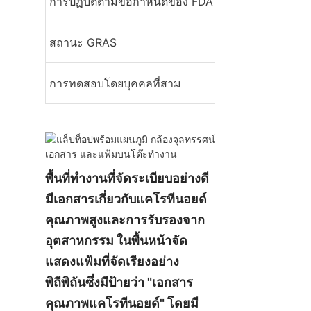
การปฏิบัติตามข้อกำหนดของ FDA
การปฏิบัติตามกฎ
สถานะที่ได้รับกา
สถานะ GRAS
ทั่วไปว่าปลอดภัย
การทดสอบโดยบุคคลที่สาม
การทดสอบในห้องป
พื้นที่ทำงานที่จัดระเบียบอย่างดี
มีเอกสารเกี่ยวกับแคโรทีนอยด์
คุณภาพสูงและการรับรองจาก
อุตสาหกรรม ในพื้นหน้าจัด
แสดงแฟ้มที่จัดเรียงอย่าง
พิถีพิถันซึ่งมีป้ายว่า "เอกสาร
คุณภาพแคโรทีนอยด์" โดยมี