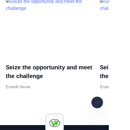
Seize the opportunity and meet
Seize the 
the challenge
the challe
Erstellt Heute
Erstellt Heute