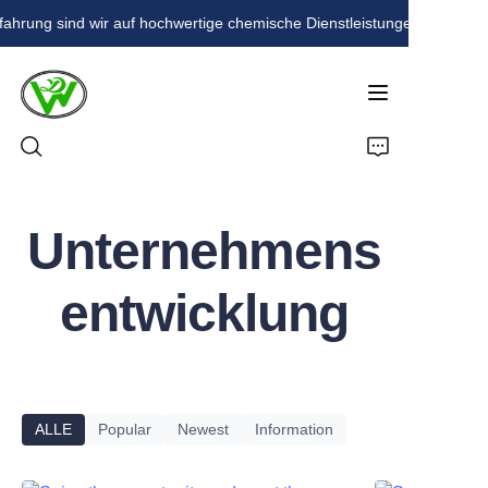
fahrung sind wir auf hochwertige chemische Dienstleistungen spezialisi
Mit über 20 Jahren
Erfahrung sind wir auf
hochwertige
chemische
Dienstleistungen
spezialisiert. Unser
Engagement für
Startseite
Qualität und Innovation
stellt sicher, dass wir
Unternehmens
Produkte
die unterschiedlichen
Bedürfnisse unserer
entwicklung
Kunden in
Über uns
verschiedenen
Branchen erfüllen.
Nachrichten
Vertrauen Sie uns für
zuverlässige und
effiziente chemische
Kontakt
ALLE
Popular
Newest
Information
Lösungen.