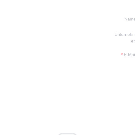
Nam
Unterneh
Ihre Informationen und
e
ntaktieren.
E-Mai