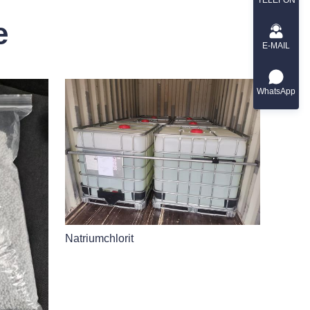
e
E-MAIL
WhatsApp
Natriumchlorit